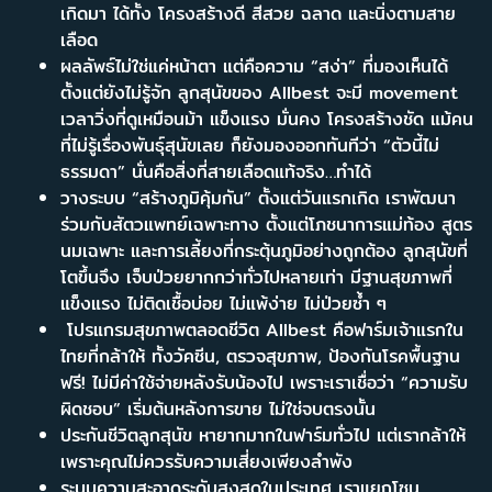
เกิดมา ได้ทั้ง โครงสร้างดี สีสวย ฉลาด และนิ่งตามสาย
เลือด
ผลลัพธ์ไม่ใช่แค่หน้าตา แต่คือความ “สง่า” ที่มองเห็นได้
ตั้งแต่ยังไม่รู้จัก ลูกสุนัขของ Allbest จะมี movement
เวลาวิ่งที่ดูเหมือนม้า แข็งแรง มั่นคง โครงสร้างชัด แม้คน
ที่ไม่รู้เรื่องพันธุ์สุนัขเลย ก็ยังมองออกทันทีว่า “ตัวนี้ไม่
ธรรมดา” นั่นคือสิ่งที่สายเลือดแท้จริง…ทำได้
วางระบบ “สร้างภูมิคุ้มกัน” ตั้งแต่วันแรกเกิด เราพัฒนา
ร่วมกับสัตวแพทย์เฉพาะทาง ตั้งแต่โภชนาการแม่ท้อง สูตร
นมเฉพาะ และการเลี้ยงที่กระตุ้นภูมิอย่างถูกต้อง ลูกสุนัขที่
โตขึ้นจึง เจ็บป่วยยากกว่าทั่วไปหลายเท่า มีฐานสุขภาพที่
แข็งแรง ไม่ติดเชื้อบ่อย ไม่แพ้ง่าย ไม่ป่วยซ้ำ ๆ
โปรแกรมสุขภาพตลอดชีวิต Allbest คือฟาร์มเจ้าแรกใน
ไทยที่กล้าให้ ทั้งวัคซีน, ตรวจสุขภาพ, ป้องกันโรคพื้นฐาน
ฟรี! ไม่มีค่าใช้จ่ายหลังรับน้องไป เพราะเราเชื่อว่า “ความรับ
ผิดชอบ” เริ่มต้นหลังการขาย ไม่ใช่จบตรงนั้น
ประกันชีวิตลูกสุนัข หายากมากในฟาร์มทั่วไป แต่เรากล้าให้
เพราะคุณไม่ควรรับความเสี่ยงเพียงลำพัง
ระบบความสะอาดระดับสูงสุดในประเทศ เราแยกโซน