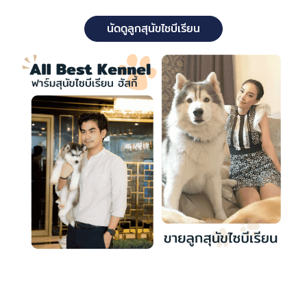
นัดดูลูกสุนัขไซบีเรียน