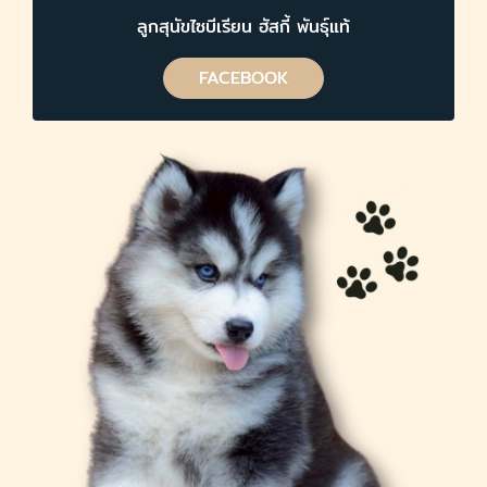
ลูกสุนัขไซบีเรียน ฮัสกี้ พันธุ์แท้
FACEBOOK